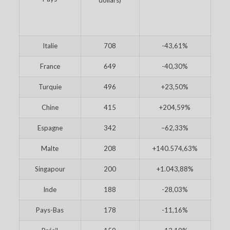
dollars)
Italie
708
-43,61%
France
649
-40,30%
Turquie
496
+23,50%
Chine
415
+204,59%
Espagne
342
–62,33%
Malte
208
+140.574,63%
Singapour
200
+1.043,88%
Inde
188
-28,03%
Pays-Bas
178
-11,16%