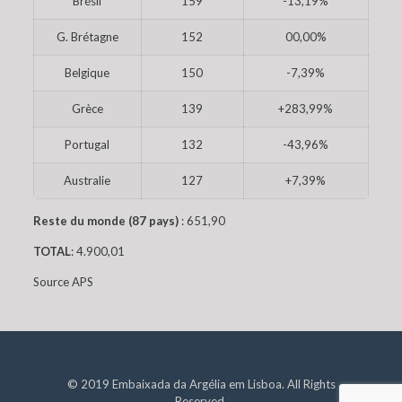
Brésil
159
-13,19%
G. Brétagne
152
00,00%
Belgique
150
-7,39%
Grèce
139
+283,99%
Portugal
132
-43,96%
Australie
127
+7,39%
Reste du monde (87 pays)
: 651,90
TOTAL
: 4.900,01
Source APS
© 2019 Embaixada da Argélia em Lisboa. All Rights
Reserved.