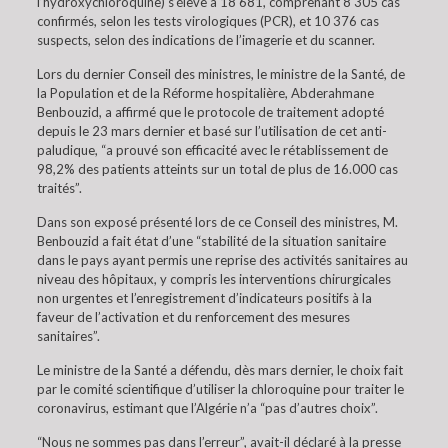
l’hydroxychloroquine) s’élève à 18 681, comprenant 8 305 cas
confirmés, selon les tests virologiques (PCR), et 10 376 cas
suspects, selon des indications de l’imagerie et du scanner.
Lors du dernier Conseil des ministres, le ministre de la Santé, de
la Population et de la Réforme hospitalière, Abderahmane
Benbouzid, a affirmé que le protocole de traitement adopté
depuis le 23 mars dernier et basé sur l’utilisation de cet anti-
paludique, “a prouvé son efficacité avec le rétablissement de
98,2% des patients atteints sur un total de plus de 16.000 cas
traités”.
Dans son exposé présenté lors de ce Conseil des ministres, M.
Benbouzid a fait état d’une “stabilité de la situation sanitaire
dans le pays ayant permis une reprise des activités sanitaires au
niveau des hôpitaux, y compris les interventions chirurgicales
non urgentes et l’enregistrement d’indicateurs positifs à la
faveur de l’activation et du renforcement des mesures
sanitaires”.
Le ministre de la Santé a défendu, dès mars dernier, le choix fait
par le comité scientifique d’utiliser la chloroquine pour traiter le
coronavirus, estimant que l’Algérie n’a “pas d’autres choix”.
“Nous ne sommes pas dans l’erreur”, avait-il déclaré à la presse