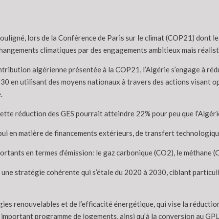
souligné, lors de la Conférence de Paris sur le climat (COP21) dont l
changements climatiques par des engagements ambitieux mais réalist
ntribution algérienne présentée à la COP21, l’Algérie s’engage à rédu
030 en utilisant des moyens nationaux à travers des actions visant op
.
ette réduction des GES pourrait atteindre 22% pour peu que l’Algérie
ppui en matière de financements extérieurs, de transfert technologiq
mportants en termes d’émission: le gaz carbonique (CO2), le méthane (
 une stratégie cohérente qui s’étale du 2020 à 2030, ciblant particuli
es renouvelables et de l’efficacité énergétique, qui vise la réducti
important programme de logements, ainsi qu’à la conversion au GPL d’