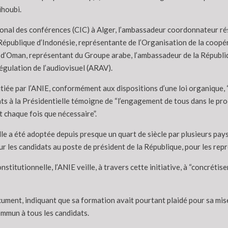
houbi.
tional des conférences (CIC) à Alger, l’ambassadeur coordonnateur ré
épublique d’Indonésie, représentante de l’Organisation de la coopé
 d’Oman, représentant du Groupe arabe, l’ambassadeur de la Républi
régulation de l’audiovisuel (ARAV).
initiée par l’ANIE, conformément aux dispositions d’une loi organique
ats à la Présidentielle témoigne de “l’engagement de tous dans le pr
t chaque fois que nécessaire”.
e a été adoptée depuis presque un quart de siècle par plusieurs pays, 
r les candidats au poste de président de la République, pour les rep
itutionnelle, l’ANIE veille, à travers cette initiative, à “concrétise
document, indiquant que sa formation avait pourtant plaidé pour sa mis
ommun à tous les candidats.