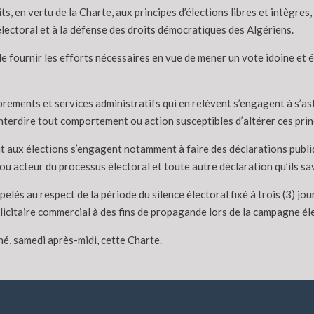
s, en vertu de la Charte, aux principes d’élections libres et intègres,
électoral et à la défense des droits démocratiques des Algériens.
, de fournir les efforts nécessaires en vue de mener un vote idoine et 
rements et services administratifs qui en relèvent s’engagent à s’ast
interdire tout comportement ou action susceptibles d’altérer ces prin
pant aux élections s’engagent notamment à faire des déclarations publ
 ou acteur du processus électoral et toute autre déclaration qu’ils sa
és au respect de la période du silence électoral fixé à trois (3) jour
blicitaire commercial à des fins de propagande lors de la campagne él
é, samedi après-midi, cette Charte.