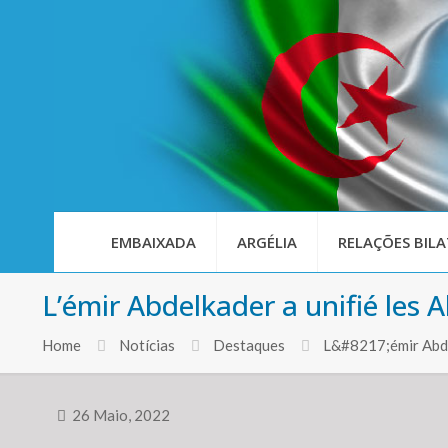
EMBAIXADA
ARGÉLIA
RELAÇÕES BILA
L’émir Abdelkader a unifié les A
Home
Notícias
Destaques
L&#8217;émir Abdelk
26 Maio, 2022