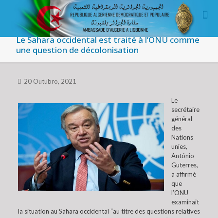
Le Sahara occidental est traité à l’ONU comme
une question de décolonisation
20 Outubro, 2021
Le
secrétaire
général
des
Nations
unies,
António
Guterres,
a affirmé
que
l’ONU
examinait
la situation au Sahara occidental “au titre des questions relatives