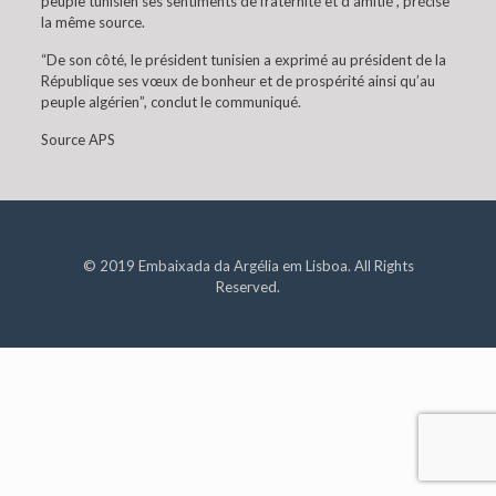
peuple tunisien ses sentiments de fraternité et d’amitié”, précise
la même source.
“De son côté, le président tunisien a exprimé au président de la
République ses vœux de bonheur et de prospérité ainsi qu’au
peuple algérien”, conclut le communiqué.
Source APS
© 2019 Embaixada da Argélia em Lisboa. All Rights
Reserved.