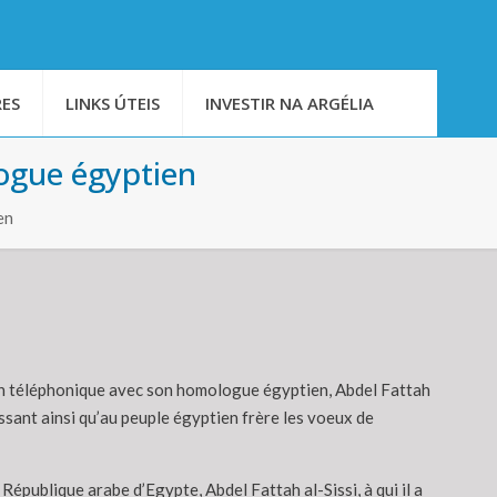
ES
LINKS ÚTEIS
INVESTIR NA ARGÉLIA
logue égyptien
en
ien téléphonique avec son homologue égyptien, Abdel Fattah
adressant ainsi qu’au peuple égyptien frère les voeux de
épublique arabe d’Egypte, Abdel Fattah al-Sissi, à qui il a