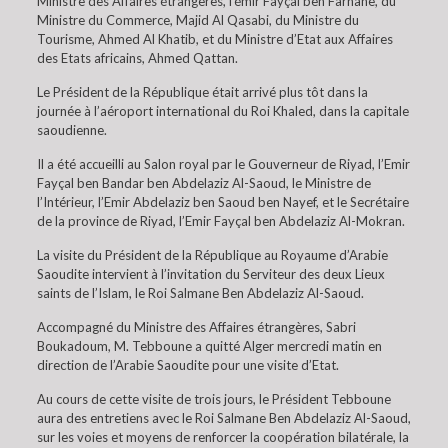
Ministre des Affaires étrangères, l’émir Fayçal ben Farhane, du
Ministre du Commerce, Majid Al Qasabi, du Ministre du
Tourisme, Ahmed Al Khatib, et du Ministre d’Etat aux Affaires
des Etats africains, Ahmed Qattan.
Le Président de la République était arrivé plus tôt dans la
journée à l’aéroport international du Roi Khaled, dans la capitale
saoudienne.
Il a été accueilli au Salon royal par le Gouverneur de Riyad, l’Emir
Fayçal ben Bandar ben Abdelaziz Al-Saoud, le Ministre de
l’Intérieur, l’Emir Abdelaziz ben Saoud ben Nayef, et le Secrétaire
de la province de Riyad, l’Emir Fayçal ben Abdelaziz Al-Mokran.
La visite du Président de la République au Royaume d’Arabie
Saoudite intervient à l’invitation du Serviteur des deux Lieux
saints de l’Islam, le Roi Salmane Ben Abdelaziz Al-Saoud.
Accompagné du Ministre des Affaires étrangères, Sabri
Boukadoum, M. Tebboune a quitté Alger mercredi matin en
direction de l’Arabie Saoudite pour une visite d’Etat.
Au cours de cette visite de trois jours, le Président Tebboune
aura des entretiens avec le Roi Salmane Ben Abdelaziz Al-Saoud,
sur les voies et moyens de renforcer la coopération bilatérale, la