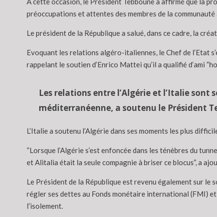
A cette occasion, le Président Tebboune a affirmé que la pr
préoccupations et attentes des membres de la communauté al
Le président de la République a salué, dans ce cadre, la créa
Evoquant les relations algéro-italiennes, le Chef de l’Etat s’
rappelant le soutien d’Enrico Mattei qu’il a qualifié d’ami “hor
Les relations entre l’Algérie et l’Italie son
méditerranéenne, a soutenu le Président T
L’Italie a soutenu l’Algérie dans ses moments les plus diffici
“Lorsque l’Algérie s’est enfoncée dans les ténèbres du tunne
et Alitalia était la seule compagnie à briser ce blocus”, a aj
Le Président de la République est revenu également sur le sou
régler ses dettes au Fonds monétaire international (FMI) et s
l’isolement.