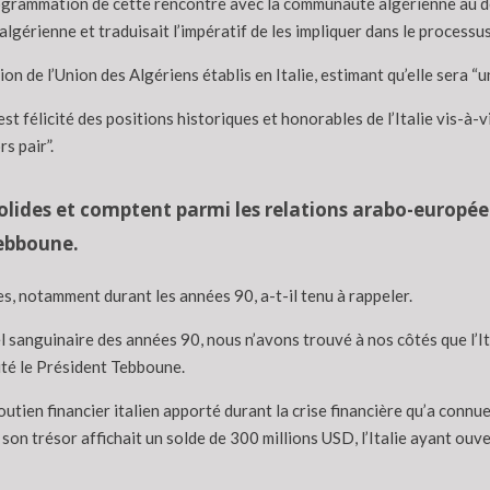
ogrammation de cette rencontre avec la communauté algérienne au débu
gérienne et traduisait l’impératif de les impliquer dans le process
tion de l’Union des Algériens établis en Italie, estimant qu’elle sera 
est félicité des positions historiques et honorables de l’Italie vis-à-v
s pair”.
t solides et comptent parmi les relations arabo-europée
ebboune.
les, notamment durant les années 90, a-t-il tenu à rappeler.
l sanguinaire des années 90, nous n’avons trouvé à nos côtés que l’Ita
outé le Président Tebboune.
tien financier italien apporté durant la crise financière qu’a connue 
on trésor affichait un solde de 300 millions USD, l’Italie ayant ouve