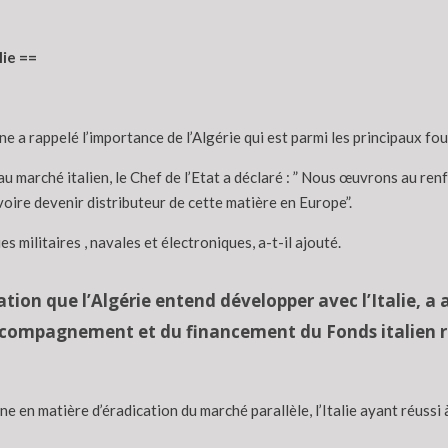
lie ==
 a rappelé l’importance de l’Algérie qui est parmi les principaux four
u marché italien, le Chef de l’Etat a déclaré : ” Nous œuvrons au renf
voire devenir distributeur de cette matière en Europe”.
s militaires , navales et électroniques, a-t-il ajouté.
tion que l’Algérie entend développer avec l’Italie, a
’accompagnement et du financement du Fonds italien r
nne en matière d’éradication du marché parallèle, l’Italie ayant réus