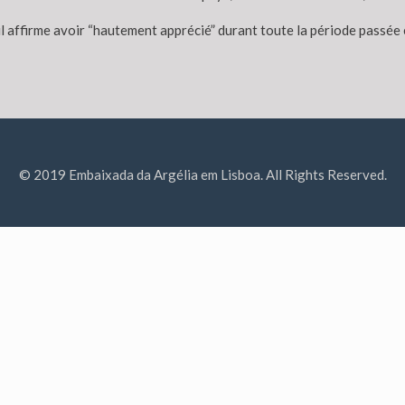
u’il affirme avoir “hautement apprécié” durant toute la période passée 
© 2019 Embaixada da Argélia em Lisboa. All Rights Reserved.