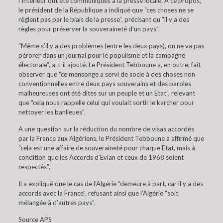
l’Intérieur ont été communiqués à la presse locale. A ce propos,
le président de la République a indiqué que “ces choses ne se
règlent pas par le biais de la presse”, précisant qu'”il y a des
règles pour préserver la souveraineté d’un pays”.
“Même s’il y a des problèmes (entre les deux pays), on ne va pas
pérorer dans un journal pour le populisme et la campagne
électorale”, a-t-il ajouté. Le Président Tebboune a, en outre, fait
observer que “ce mensonge a servi de socle à des choses non
conventionnelles entre deux pays souverains et des paroles
malheureuses ont été dites sur un peuple et un Etat”, relevant
que “cela nous rappelle celui qui voulait sortir le karcher pour
nettoyer les banlieues”.
A une question sur la réduction du nombre de visas accordés
par la France aux Algériens, le Président Tebboune a affirmé que
“cela est une affaire de souveraineté pour chaque Etat, mais à
condition que les Accords d’Evian et ceux de 1968 soient
respectés”.
Il a expliqué que le cas de l’Algérie “demeure à part, car il y a des
accords avec la France”, refusant ainsi que l’Algérie “soit
mélangée à d’autres pays”.
Source APS