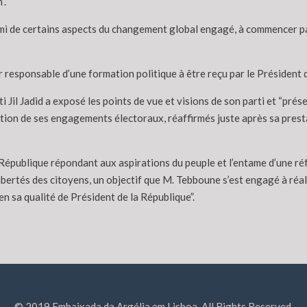
”.
imi de certains aspects du changement global engagé, à commencer par
mier responsable d’une formation politique à être reçu par le Président 
ti Jil Jadid a exposé les points de vue et visions de son parti et “pré
cation de ses engagements électoraux, réaffirmés juste après sa prest
le République répondant aux aspirations du peuple et l’entame d’une 
 libertés des citoyens, un objectif que M. Tebboune s’est engagé à ré
n sa qualité de Président de la République”.
© 2019 Embaixada da Argélia em Lisboa. All Rights Reserved.