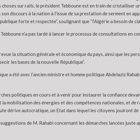
 choses sur rails, le président Tebboune est en train de cristalliser 
 son discours à la nation à l’issue de sa prestation de serment en app
ublique forte et respectée”, soulignant que “l’Algérie a besoin de cla
. Tebboune n’a pas tardé à lancer le processus de consultations en 
evue la situation générale et économique du pays, ainsi que les pers
oir les bases de la nouvelle République”.
ue a été avec l’ancien ministre et homme politique Abdelaziz Rahabi 
rches politiques en cours et à venir pour instaurer la confiance deva
 la mobilisation des énergies et des compétences nationales, et de ra
te dérive autocratique, un Etat dans lequel les citoyens jouiront de la 
t suggestions de M. Rahabi concernant les démarches lancées juste ap