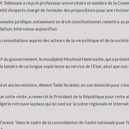
. Tebboune a reçu le professeur universitaire et membre de la Commi
mité d’experts chargé de formuler des propositions pour une révision
maine juridique, notamment en droit constitutionnel, remettra au pr
lation, intervenue aujourd’hui.
es consultations auprès des acteurs de la vie politique et de la socié
hef du gouvernement, le moudjahid Mouloud Hamrouche, qui a présenté
 la lumière de sa longue expérience au service de l’Etat, ainsi que so
d et ancien ministre, Ahmed Taleb Ibrahimi, en son domicile pour s’enq
r cette visite, a remercié le Président de la République pour cette a
Algérie retrouve la place qui lui sied sur la scène régionale et intern
avenir “dans le cadre de la consolidation de l’unité nationale pour l’é