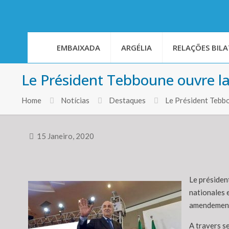
EMBAIXADA
ARGÉLIA
RELAÇÕES BILA
Le Président Tebboune ouvre la
Home
Notícias
Destaques
Le Président Tebbo
15 Janeiro, 2020
Le présiden
nationales 
amendement 
A travers s