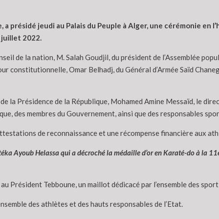
a présidé jeudi au Palais du Peuple à Alger, une cérémonie en l
juillet 2022.
seil de la nation, M. Salah Goudjil, du président de l’Assemblée pop
ur constitutionnelle, Omar Belhadj, du Général d’Armée Saïd Chaneg
 de la Présidence de la République, Mohamed Amine Messaïd, le direct
lique, des membres du Gouvernement, ainsi que des responsables spor
 attestations de reconnaissance et une récompense financière aux ath
éka Ayoub Helassa qui a décroché la médaille d’or en Karaté-do à la 11e
au Président Tebboune, un maillot dédicacé par l’ensemble des sportif
’ensemble des athlètes et des hauts responsables de l’Etat.