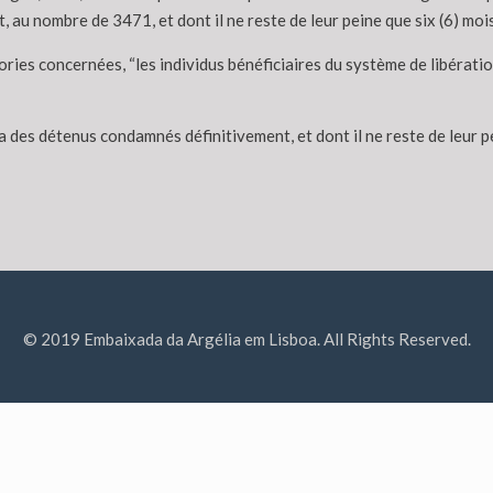
, au nombre de 3471, et dont il ne reste de leur peine que six (6) moi
es concernées, “les individus bénéficiaires du système de libération
des détenus condamnés définitivement, et dont il ne reste de leur pe
© 2019 Embaixada da Argélia em Lisboa. All Rights Reserved.