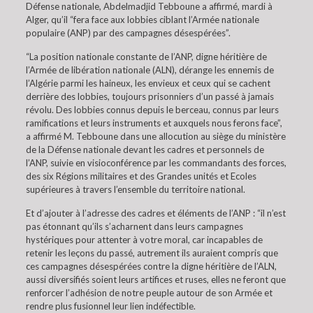
Défense nationale, Abdelmadjid Tebboune a affirmé, mardi à
Alger, qu’il “fera face aux lobbies ciblant l’Armée nationale
populaire (ANP) par des campagnes désespérées”.
“La position nationale constante de l’ANP, digne héritière de
l’Armée de libération nationale (ALN), dérange les ennemis de
l’Algérie parmi les haineux, les envieux et ceux qui se cachent
derrière des lobbies, toujours prisonniers d’un passé à jamais
révolu. Des lobbies connus depuis le berceau, connus par leurs
ramifications et leurs instruments et auxquels nous ferons face”,
a affirmé M. Tebboune dans une allocution au siège du ministère
de la Défense nationale devant les cadres et personnels de
l’ANP, suivie en visioconférence par les commandants des forces,
des six Régions militaires et des Grandes unités et Ecoles
supérieures à travers l’ensemble du territoire national.
Et d’ajouter à l’adresse des cadres et éléments de l’ANP : “il n’est
pas étonnant qu’ils s’acharnent dans leurs campagnes
hystériques pour attenter à votre moral, car incapables de
retenir les leçons du passé, autrement ils auraient compris que
ces campagnes désespérées contre la digne héritière de l’ALN,
aussi diversifiés soient leurs artifices et ruses, elles ne feront que
renforcer l’adhésion de notre peuple autour de son Armée et
rendre plus fusionnel leur lien indéfectible.