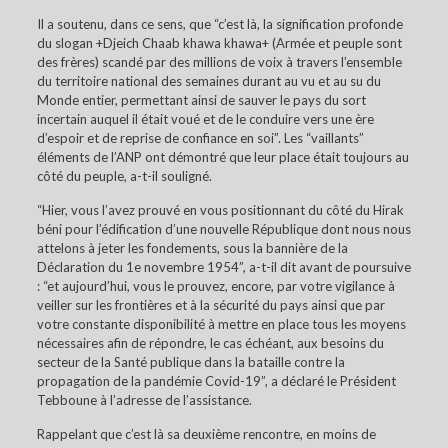
Il a soutenu, dans ce sens, que “c’est là, la signification profonde
du slogan +Djeich Chaab khawa khawa+ (Armée et peuple sont
des frères) scandé par des millions de voix à travers l’ensemble
du territoire national des semaines durant au vu et au su du
Monde entier, permettant ainsi de sauver le pays du sort
incertain auquel il était voué et de le conduire vers une ère
d’espoir et de reprise de confiance en soi”. Les “vaillants”
éléments de l’ANP ont démontré que leur place était toujours au
côté du peuple, a-t-il souligné.
“Hier, vous l’avez prouvé en vous positionnant du côté du Hirak
béni pour l’édification d’une nouvelle République dont nous nous
attelons à jeter les fondements, sous la bannière de la
Déclaration du 1e novembre 1954”, a-t-il dit avant de poursuive
: “et aujourd’hui, vous le prouvez, encore, par votre vigilance à
veiller sur les frontières et à la sécurité du pays ainsi que par
votre constante disponibilité à mettre en place tous les moyens
nécessaires afin de répondre, le cas échéant, aux besoins du
secteur de la Santé publique dans la bataille contre la
propagation de la pandémie Covid-19”, a déclaré le Président
Tebboune à l’adresse de l’assistance.
Rappelant que c’est là sa deuxième rencontre, en moins de