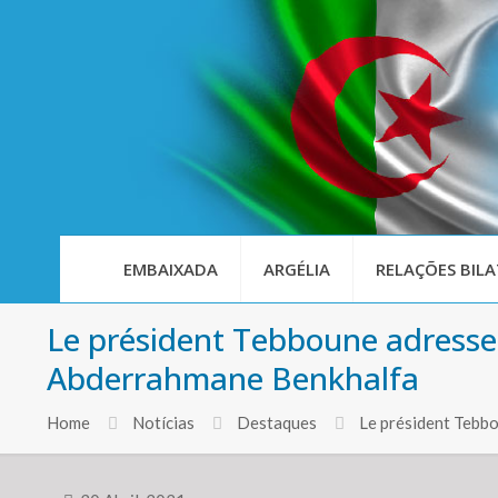
EMBAIXADA
ARGÉLIA
RELAÇÕES BILA
Le président Tebboune adresse
Abderrahmane Benkhalfa
Home
Notícias
Destaques
Le président Tebbo