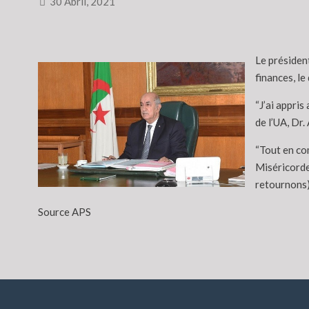
30 Abril, 2021
Le présiden
finances, l
“J’ai appris
de l’UA, Dr
“Tout en com
Miséricorde
retournons)
Source APS