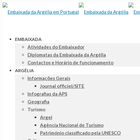
EMBAIXADA
Atividades do Embaixador
Diplomatas da Embaixada da Argélia
Contactos e Horário de funcionamento
ARGÉLIA
Informações Gerais
Journal officiel/SITE
Infografias da APS
Geografia
Turismo
Argel
Agência Nacional de Turismo
Património classificado pela UNESCO