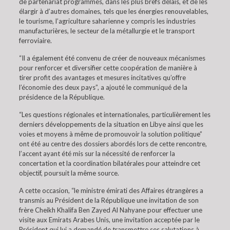
de partenariat programmés, dans les plus brefs délais, et de les
élargir à d’autres domaines, tels que les énergies renouvelables,
le tourisme, l’agriculture saharienne y compris les industries
manufacturières, le secteur de la métallurgie et le transport
ferroviaire.
“Il a également été convenu de créer de nouveaux mécanismes
pour renforcer et diversifier cette coopération de manière à
tirer profit des avantages et mesures incitatives qu’offre
l’économie des deux pays”, a ajouté le communiqué de la
présidence de la République.
“Les questions régionales et internationales, particulièrement les
derniers développements de la situation en Libye ainsi que les
voies et moyens à même de promouvoir la solution politique”
ont été au centre des dossiers abordés lors de cette rencontre,
l’accent ayant été mis sur la nécessité de renforcer la
concertation et la coordination bilatérales pour atteindre cet
objectif, poursuit la même source.
A cette occasion, “le ministre émirati des Affaires étrangères a
transmis au Président de la République une invitation de son
frère Cheikh Khalifa Ben Zayed Al Nahyane pour effectuer une
visite aux Emirats Arabes Unis, une invitation acceptée par le
Président qui lui a demandé de transmettre ses salutations à