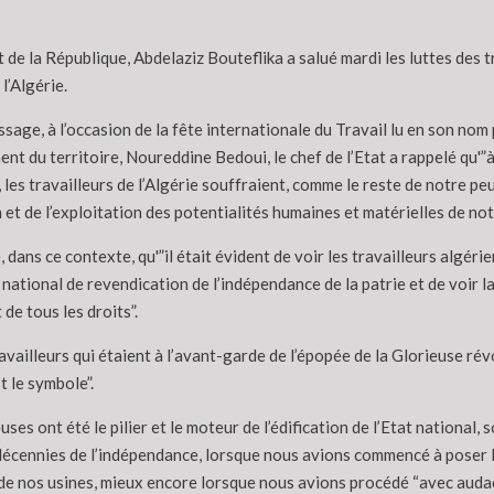
 de la République, Abdelaziz Bouteflika a salué mardi les luttes des t
 l’Algérie.
age, à l’occasion de la fête internationale du Travail lu en son nom pa
t du territoire, Noureddine Bedoui, le chef de l’Etat a rappelé qu'”à
les travailleurs de l’Algérie souffraient, comme le reste de notre pe
 et de l’exploitation des potentialités humaines et matérielles de not
é, dans ce contexte, qu'”il était évident de voir les travailleurs algéri
ational de revendication de l’indépendance de la patrie et de voir la
e tous les droits”.
availleurs qui étaient à l’avant-garde de l’épopée de la Glorieuse r
t le symbole”.
uses ont été le pilier et le moteur de l’édification de l’Etat national,
s décennies de l’indépendance, lorsque nous avions commencé à poser 
de nos usines, mieux encore lorsque nous avions procédé “avec audace