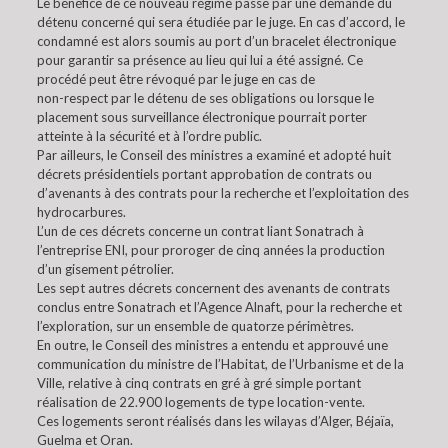
Le bénéfice de ce nouveau régime passe par une demande du
détenu concerné qui sera étudiée par le juge. En cas d’accord, le
condamné est alors soumis au port d’un bracelet électronique
pour garantir sa présence au lieu qui lui a été assigné. Ce
procédé peut être révoqué par le juge en cas de
non-respect par le détenu de ses obligations ou lorsque le
placement sous surveillance électronique pourrait porter
atteinte à la sécurité et à l’ordre public.
Par ailleurs, le Conseil des ministres a examiné et adopté huit
décrets présidentiels portant approbation de contrats ou
d’avenants à des contrats pour la recherche et l’exploitation des
hydrocarbures.
L’un de ces décrets concerne un contrat liant Sonatrach à
l’entreprise ENI, pour proroger de cinq années la production
d’un gisement pétrolier.
Les sept autres décrets concernent des avenants de contrats
conclus entre Sonatrach et l’Agence Alnaft, pour la recherche et
l’exploration, sur un ensemble de quatorze périmètres.
En outre, le Conseil des ministres a entendu et approuvé une
communication du ministre de l’Habitat, de l’Urbanisme et de la
Ville, relative à cinq contrats en gré à gré simple portant
réalisation de 22.900 logements de type location-vente.
Ces logements seront réalisés dans les wilayas d’Alger, Béjaïa,
Guelma et Oran.