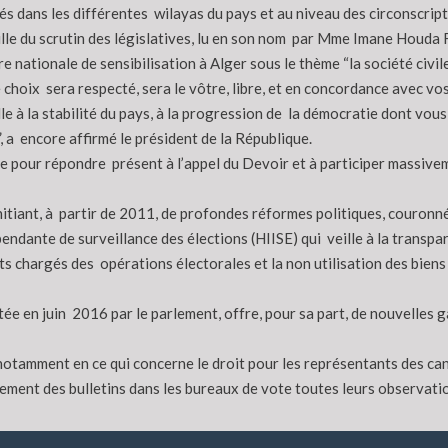
s dans les différentes wilayas du pays et au niveau des circonscript
eille du scrutin des législatives, lu en son nom par Mme Imane Houda
 nationale de sensibilisation à Alger sous le thème “la société civile
“ce choix sera respecté, sera le vôtre, libre, et en concordance avec 
le à la stabilité du pays, à la progression de la démocratie dont vou
”, a encore affirmé le président de la République.
 pour répondre présent à l’appel du Devoir et à participer massiveme
 initiant, à partir de 2011, de profondes réformes politiques, couron
endante de surveillance des élections (HIISE) qui veille à la transpar
 chargés des opérations électorales et la non utilisation des biens d
tée en juin 2016 par le parlement, offre, pour sa part, de nouvelles g
 notamment en ce qui concerne le droit pour les représentants des ca
ement des bulletins dans les bureaux de vote toutes leurs observati