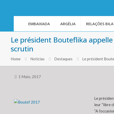
EMBAIXADA
ARGÉLIA
RELAÇÕES BILA
Le président Bouteflika appelle
scrutin
Home
Notícias
Destaques
Le président Boutef
1 Maio, 2017
Le président
leur “libre 
“A l’occasio