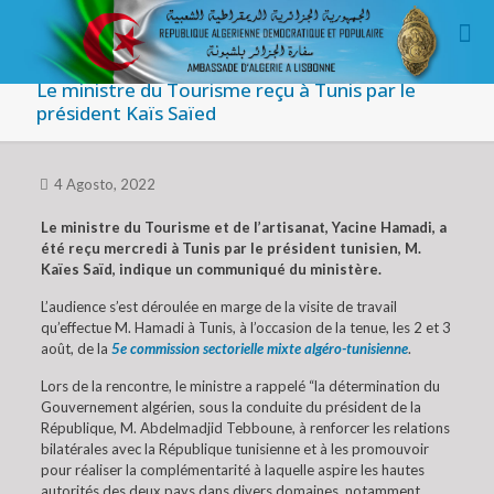
Le ministre du Tourisme reçu à Tunis par le
président Kaïs Saïed
4 Agosto, 2022
Le ministre du Tourisme et de l’artisanat, Yacine Hamadi, a
été reçu mercredi à Tunis par le président tunisien, M.
Kaïes Saïd, indique un communiqué du ministère.
L’audience s’est déroulée en marge de la visite de travail
qu’effectue M. Hamadi à Tunis, à l’occasion de la tenue, les 2 et 3
août, de la
5e commission sectorielle mixte algéro-tunisienne
.
Lors de la rencontre, le ministre a rappelé “la détermination du
Gouvernement algérien, sous la conduite du président de la
République, M. Abdelmadjid Tebboune, à renforcer les relations
bilatérales avec la République tunisienne et à les promouvoir
pour réaliser la complémentarité à laquelle aspire les hautes
autorités des deux pays dans divers domaines, notamment