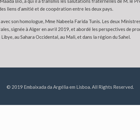
 Maada Bio, à qui il a transmis les salutations fraternelles de M. le 
es liens d’amitié et de coopération entre les deux pays.
 avec son homologue, Mme Nabeela Farida Tunis. Les deux Ministres 
érales, signée à Alger en avril 2019, et abordé les perspectives de pr
ibye, au Sahara Occidental, au Mali, et dans la région du Sahel.
© 2019 Embaixada da Argélia em Lisboa. All Rights Reserved.