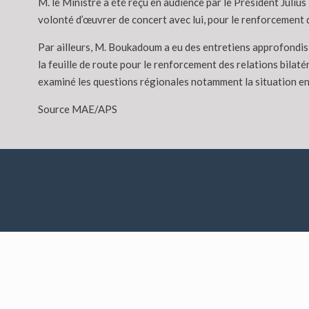
M. le Ministre a été reçu en audience par le Président Julius
volonté d’œuvrer de concert avec lui, pour le renforcement d
Par ailleurs, M. Boukadoum a eu des entretiens approfondis
la feuille de route pour le renforcement des relations bilat
examiné les questions régionales notamment la situation en L
Source MAE/APS