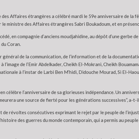
 des Affaires étrangères a célébré mardi le 59e anniversaire de la f
r le ministre des Affaires étrangères Sabri Boukadoum, et en présenc
cédé, en compagnie d’anciens moudjahidine, au dépôt d’une gerbe de
a du Coran.
r général de la communication, de l’information et de la documentati
ale à l’image de l’Emir Abdelkader, Cheikh El-Mokrani, Cheikh Bouam
nationale à l’instar de Larbi Ben M’hidi, Didouche Mourad, Si El-Hao
érien célèbre l’anniversaire de sa glorieuses indépendance. Un anniver
meurera une source de fierté pour les générations successives”, a-t-il 
ruit de révoltes consécutives exprimant le rejet par le peuple de l’in
histoire des guerres du monde contemporain, qui a permis au peuple al