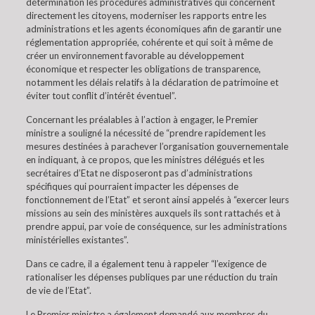
détermination les procédures administratives qui concernent
directement les citoyens, moderniser les rapports entre les
administrations et les agents économiques afin de garantir une
réglementation appropriée, cohérente et qui soit à même de
créer un environnement favorable au développement
économique et respecter les obligations de transparence,
notamment les délais relatifs à la déclaration de patrimoine et
éviter tout conflit d’intérêt éventuel”.
Concernant les préalables à l’action à engager, le Premier
ministre a souligné la nécessité de “prendre rapidement les
mesures destinées à parachever l’organisation gouvernementale
en indiquant, à ce propos, que les ministres délégués et les
secrétaires d’Etat ne disposeront pas d’administrations
spécifiques qui pourraient impacter les dépenses de
fonctionnement de l’Etat” et seront ainsi appelés à “exercer leurs
missions au sein des ministères auxquels ils sont rattachés et à
prendre appui, par voie de conséquence, sur les administrations
ministérielles existantes”.
Dans ce cadre, il a également tenu à rappeler “l’exigence de
rationaliser les dépenses publiques par une réduction du train
de vie de l’Etat”.
Le Premier ministre a également demandé aux membres du