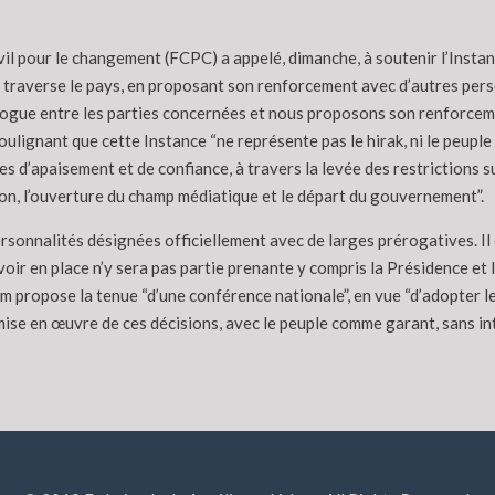
vil pour le changement (FCPC) a appelé, dimanche, à soutenir l’Instan
e traverse le pays, en proposant son renforcement avec d’autres pers
alogue entre les parties concernées et nous proposons son renforcem
lignant que cette Instance “ne représente pas le hirak, ni le peuple e
 d’apaisement et de confiance, à travers la levée des restrictions sur 
nion, l’ouverture du champ médiatique et le départ du gouvernement”.
ersonnalités désignées officiellement avec de larges prérogatives. Il 
oir en place n’y sera pas partie prenante y compris la Présidence et 
m propose la tenue “d’une conférence nationale”, en vue “d’adopter le
 mise en œuvre de ces décisions, avec le peuple comme garant, sans int