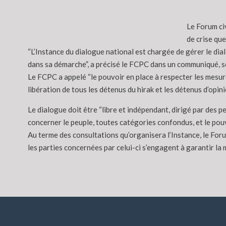
Le Forum ci
de crise qu
“L’Instance du dialogue national est chargée de gérer le di
dans sa démarche”, a précisé le FCPC dans un communiqué, sou
Le FCPC a appelé “le pouvoir en place à respecter les mesures
libération de tous les détenus du hirak et les détenus d’opi
Le dialogue doit être “libre et indépendant, dirigé par des p
concerner le peuple, toutes catégories confondus, et le pouv
Au terme des consultations qu’organisera l’Instance, le Foru
les parties concernées par celui-ci s’engagent à garantir la