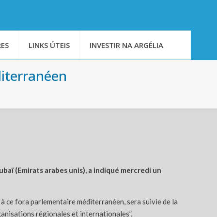
ES
LINKS ÚTEIS
INVESTIR NA ARGÉLIA
diterranéen
baï (Emirats arabes unis), a indiqué mercredi un
s à ce fora parlementaire méditerranéen, sera suivie de la
anisations régionales et internationales”.