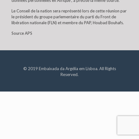
données personnelles en Afrique”, a précisé la même source.
Le Conseil de la nation sera représenté lors de cette réunion par
le président du groupe parlementaire du parti du Front de
libération nationale (FLN) et membre du PAP, Houbad Bouhafs.
Source APS
© 2019 Embaixada da Argélia em Lisboa. All Rights
Reserved.