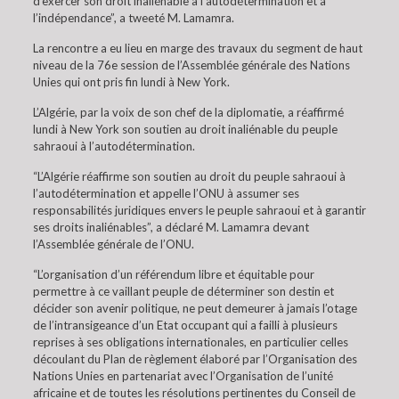
d’exercer son droit inaliénable à l’autodétermination et à
l’indépendance”, a tweeté M. Lamamra.
La rencontre a eu lieu en marge des travaux du segment de haut
niveau de la 76e session de l’Assemblée générale des Nations
Unies qui ont pris fin lundi à New York.
L’Algérie, par la voix de son chef de la diplomatie, a réaffirmé
lundi à New York son soutien au droit inaliénable du peuple
sahraoui à l’autodétermination.
“L’Algérie réaffirme son soutien au droit du peuple sahraoui à
l’autodétermination et appelle l’ONU à assumer ses
responsabilités juridiques envers le peuple sahraoui et à garantir
ses droits inaliénables”, a déclaré M. Lamamra devant
l’Assemblée générale de l’ONU.
“L’organisation d’un référendum libre et équitable pour
permettre à ce vaillant peuple de déterminer son destin et
décider son avenir politique, ne peut demeurer à jamais l’otage
de l’intransigeance d’un Etat occupant qui a failli à plusieurs
reprises à ses obligations internationales, en particulier celles
découlant du Plan de règlement élaboré par l’Organisation des
Nations Unies en partenariat avec l’Organisation de l’unité
africaine et de toutes les résolutions pertinentes du Conseil de