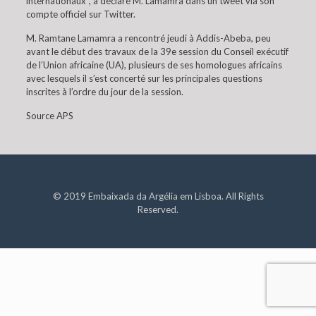
internationaux”, a déclaré M. Lamamra dans un tweet via son
compte officiel sur Twitter.
M. Ramtane Lamamra a rencontré jeudi à Addis-Abeba, peu
avant le début des travaux de la 39e session du Conseil exécutif
de l’Union africaine (UA), plusieurs de ses homologues africains
avec lesquels il s’est concerté sur les principales questions
inscrites à l’ordre du jour de la session.
Source APS
© 2019 Embaixada da Argélia em Lisboa. All Rights
Reserved.