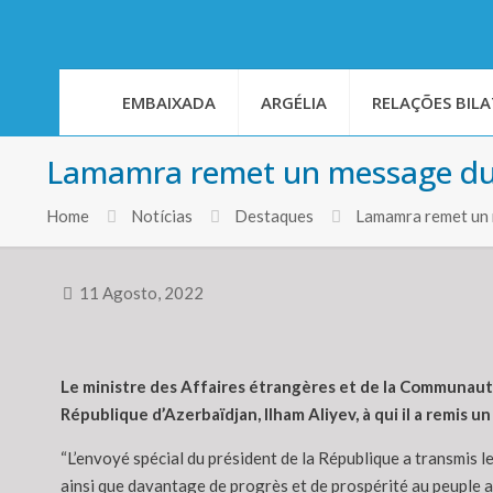
EMBAIXADA
ARGÉLIA
RELAÇÕES BILA
Lamamra remet un message du 
Home
Notícias
Destaques
Lamamra remet un 
11 Agosto, 2022
Le ministre des Affaires étrangères et de la Communauté n
République d’Azerbaïdjan, Ilham Aliyev, à qui il a remi
“L’envoyé spécial du président de la République a transmis 
ainsi que davantage de progrès et de prospérité au peuple az