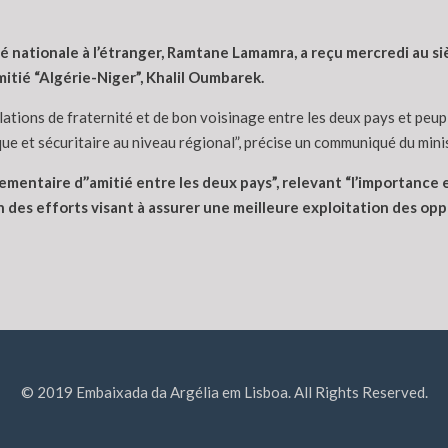
 nationale à l’étranger, Ramtane Lamamra, a reçu mercredi au si
itié “Algérie-Niger”, Khalil Oumbarek.
elations de fraternité et de bon voisinage entre les deux pays et peu
que et sécuritaire au niveau régional”, précise un communiqué du mini
ementaire d’’amitié entre les deux pays”, relevant “l’importance e
n des efforts visant à assurer une meilleure exploitation des opp
© 2019 Embaixada da Argélia em Lisboa. All Rights Reserved.