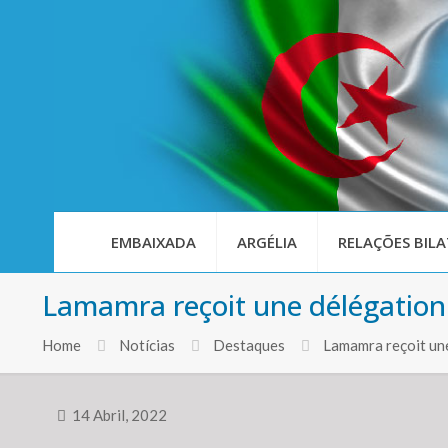
EMBAIXADA
ARGÉLIA
RELAÇÕES BILA
Lamamra reçoit une délégation
Home
Notícias
Destaques
Lamamra reçoit une
14 Abril, 2022