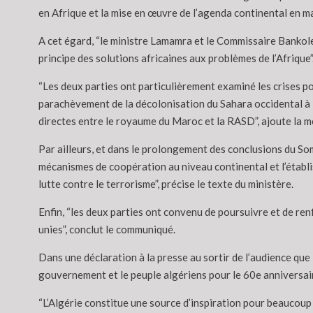
en Afrique et la mise en œuvre de l’agenda continental en ma
A cet égard, “le ministre Lamamra et le Commissaire Bankole
principe des solutions africaines aux problèmes de l’Afrique”
“Les deux parties ont particulièrement examiné les crises po
parachèvement de la décolonisation du Sahara occidental à l
directes entre le royaume du Maroc et la RASD”, ajoute la 
Par ailleurs, et dans le prolongement des conclusions du S
mécanismes de coopération au niveau continental et l’établis
lutte contre le terrorisme”, précise le texte du ministère.
Enfin, “les deux parties ont convenu de poursuivre et de re
unies”, conclut le communiqué.
Dans une déclaration à la presse au sortir de l’audience que
gouvernement et le peuple algériens pour le 60e anniversaire
“L’Algérie constitue une source d’inspiration pour beaucoup 