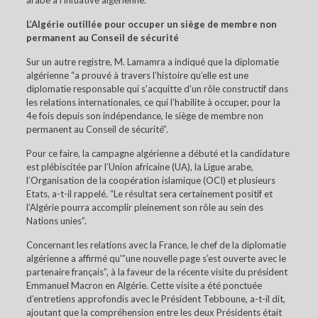
arabe à l’initiative algérienne.
L’Algérie outillée pour occuper un siège de membre non
permanent au Conseil de sécurité
Sur un autre registre, M. Lamamra a indiqué que la diplomatie
algérienne “a prouvé à travers l’histoire qu’elle est une
diplomatie responsable qui s’acquitte d’un rôle constructif dans
les relations internationales, ce qui l’habilite à occuper, pour la
4e fois depuis son indépendance, le siège de membre non
permanent au Conseil de sécurité”.
Pour ce faire, la campagne algérienne a débuté et la candidature
est plébiscitée par l’Union africaine (UA), la Ligue arabe,
l’Organisation de la coopération islamique (OCI) et plusieurs
Etats, a-t-il rappelé. “Le résultat sera certainement positif et
l’Algérie pourra accomplir pleinement son rôle au sein des
Nations unies”.
Concernant les relations avec la France, le chef de la diplomatie
algérienne a affirmé qu'”une nouvelle page s’est ouverte avec le
partenaire français”, à la faveur de la récente visite du président
Emmanuel Macron en Algérie. Cette visite a été ponctuée
d’entretiens approfondis avec le Président Tebboune, a-t-il dit,
ajoutant que la compréhension entre les deux Présidents était