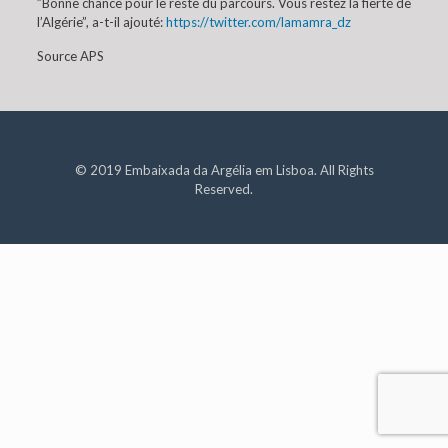
”Bonne chance pour le reste du parcours. Vous restez la fierté de
l’Algérie”, a-t-il ajouté:
https://twitter.com/lamamra_dz
Source APS
© 2019 Embaixada da Argélia em Lisboa. All Rights
Reserved.