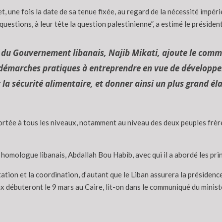
t, une fois la date de sa tenue fixée, au regard de la nécessité impér
questions, à leur tête la question palestinienne”, a estimé le président
f du Gouvernement libanais, Najib Mikati, ajoute le commu
 démarches pratiques à entreprendre en vue de développer
t la sécurité alimentaire, et donner ainsi un plus grand 
r portée à tous les niveaux, notamment au niveau des deux peuples frè
homologue libanais, Abdallah Bou Habib, avec qui il a abordé les pri
tion et la coordination, d’autant que le Liban assurera la présidence
ux débuteront le 9 mars au Caire, lit-on dans le communiqué du minist