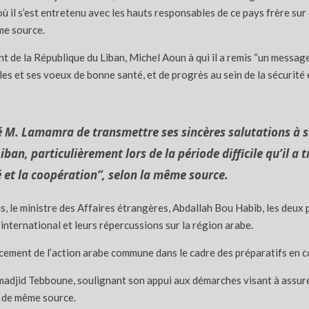
 où il s’est entretenu avec les hauts responsables de ce pays frère su
ême source.
nt de la République du Liban, Michel Aoun à qui il a remis “un message
s et ses voeux de bonne santé, et de progrès au sein de la sécurité e
gé M. Lamamra de transmettre ses sincères salutations à 
ban, particulièrement lors de la période difficile qu’il a t
té et la coopération”, selon la même source.
ais, le ministre des Affaires étrangères, Abdallah Bou Habib, les deux
nternational et leurs répercussions sur la région arabe.
rcement de l’action arabe commune dans le cadre des préparatifs en 
lmadjid Tebboune, soulignant son appui aux démarches visant à assure
n de même source.