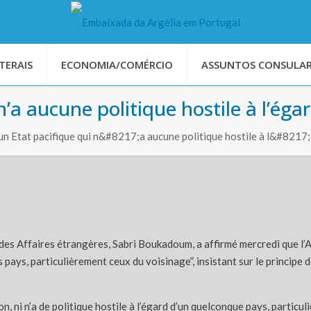
TERAIS
ECONOMIA/COMÉRCIO
ASSUNTOS CONSULAR
 n’a aucune politique hostile à l’éga
n Etat pacifique qui n&#8217;a aucune politique hostile à l&#8217
des Affaires étrangères, Sabri Boukadoum, a affirmé mercredi que l’Al
s pays, particulièrement ceux du voisinage”, insistant sur le princip
on, ni n’a de politique hostile à l’égard d’un quelconque pays, partic