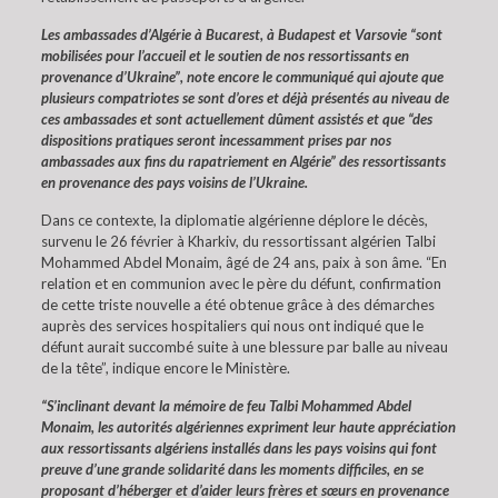
Les ambassades d’Algérie à Bucarest, à Budapest et Varsovie “sont
mobilisées pour l’accueil et le soutien de nos ressortissants en
provenance d’Ukraine”, note encore le communiqué qui ajoute que
plusieurs compatriotes se sont d’ores et déjà présentés au niveau de
ces ambassades et sont actuellement dûment assistés et que “des
dispositions pratiques seront incessamment prises par nos
ambassades aux fins du rapatriement en Algérie” des ressortissants
en provenance des pays voisins de l’Ukraine.
Dans ce contexte, la diplomatie algérienne déplore le décès,
survenu le 26 février à Kharkiv, du ressortissant algérien Talbi
Mohammed Abdel Monaim, âgé de 24 ans, paix à son âme. “En
relation et en communion avec le père du défunt, confirmation
de cette triste nouvelle a été obtenue grâce à des démarches
auprès des services hospitaliers qui nous ont indiqué que le
défunt aurait succombé suite à une blessure par balle au niveau
de la tête”, indique encore le Ministère.
“S’inclinant devant la mémoire de feu Talbi Mohammed Abdel
Monaim, les autorités algériennes expriment leur haute appréciation
aux ressortissants algériens installés dans les pays voisins qui font
preuve d’une grande solidarité dans les moments difficiles, en se
proposant d’héberger et d’aider leurs frères et sœurs en provenance