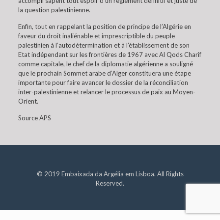
accompli sapent tout espoir d’un règlement définitif et juste de
la question palestinienne.
Enfin, tout en rappelant la position de principe de l’Algérie en
faveur du droit inaliénable et imprescriptible du peuple
palestinien à l’autodétermination et à l’établissement de son
Etat indépendant sur les frontières de 1967 avec Al Qods Charif
comme capitale, le chef de la diplomatie algérienne a souligné
que le prochain Sommet arabe d’Alger constituera une étape
importante pour faire avancer le dossier de la réconciliation
inter-palestinienne et relancer le processus de paix au Moyen-
Orient.
Source APS
© 2019 Embaixada da Argélia em Lisboa. All Rights
Reserved.