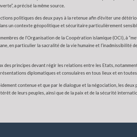
uverte”, a précisé la même source.
ctions politiques des deux pays à la retenue afin d’éviter une détéri
ans un contexte géopolitique et sécuritaire particulièrement sensibl
de membres de l’Organisation de la Coopération islamique (OCI), à “m
, en particulier la sacralité de la vie humaine et l’inadmissibilité d
ux des principes devant régir les relations entre les Etats, notamment
eprésentations diplomatiques et consulaires en tous lieux et en toutes 
apidement contenue et que par le dialogue et la négociation, les deux p
ntérêt de leurs peuples, ainsi que de la paix et de la sécurité interna