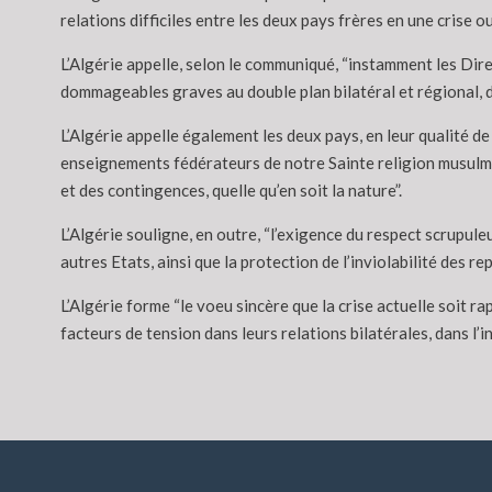
relations difficiles entre les deux pays frères en une crise o
L’Algérie appelle, selon le communiqué, “instamment les Dire
dommageables graves au double plan bilatéral et régional, d
L’Algérie appelle également les deux pays, en leur qualité 
enseignements fédérateurs de notre Sainte religion musulmane
et des contingences, quelle qu’en soit la nature”.
L’Algérie souligne, en outre, “l’exigence du respect scrupule
autres Etats, ainsi que la protection de l’inviolabilité des r
L’Algérie forme “le voeu sincère que la crise actuelle soit r
facteurs de tension dans leurs relations bilatérales, dans l’i