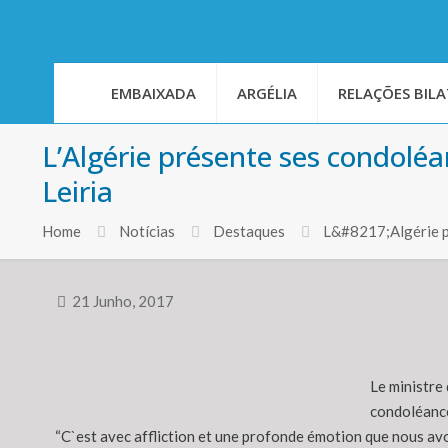
EMBAIXADA
ARGÉLIA
RELAÇÕES BILA
L’Algérie présente ses condoléa
Leiria
Home
Notícias
Destaques
L&#8217;Algérie pr
21 Junho, 2017
Le ministre
condoléance
“C`est avec affliction et une profonde émotion que nous avon