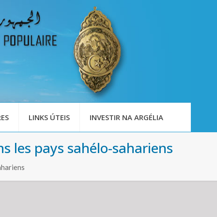
ES
LINKS ÚTEIS
INVESTIR NA ARGÉLIA
ns les pays sahélo-sahariens
ahariens