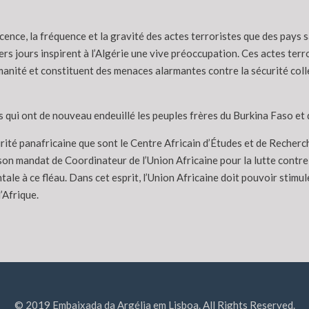
cence, la fréquence et la gravité des actes terroristes que des pays
ers jours inspirent à l’Algérie une vive préoccupation. Ces actes terr
anité et constituent des menaces alarmantes contre la sécurité collec
ui ont de nouveau endeuillé les peuples frères du Burkina Faso et du 
curité panafricaine que sont le Centre Africain d’Études et de Reche
on mandat de Coordinateur de l’Union Africaine pour la lutte contre 
ale à ce fléau. Dans cet esprit, l’Union Africaine doit pouvoir stimu
’Afrique.
© 2019 Embaixada da Argélia em Lisboa. All Rights Reserved.