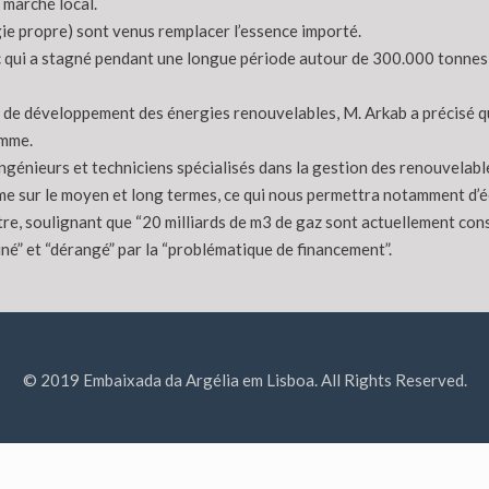
 marché local.
ie propre) sont venus remplacer l’essence importé.
c qui a stagné pendant une longue période autour de 300.000 tonnes j
de développement des énergies renouvelables, M. Arkab a précisé que
amme.
énieurs et techniciens spécialisés dans la gestion des renouvelables”
me sur le moyen et long termes, ce qui nous permettra notamment d’
stre, soulignant que “20 milliards de m3 de gaz sont actuellement c
né” et “dérangé” par la “problématique de financement”.
© 2019 Embaixada da Argélia em Lisboa. All Rights Reserved.