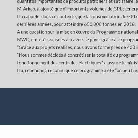
quantités importantes de produits pétroliers et satisfaire le
M. Arkab, a ajouté que d’importants volumes de GPLc (énerg
Il a rappelé, dans ce contexte, que la consommation de GPL
dernières années, pour atteindre 650.000 tonnes en 2018.
A une question sur la mise en œuvre du Programme national 
MWC, ont été réalisées à travers le pays, grâce à ce progr
“Grâce aux projets réalisés, nous avons formé près de 400 ing
“Nous sommes décidés à concrétiser la totalité du program
fonctionnement des centrales électriques”, a assuré le mini
Il a, cependant, reconnu que ce programme a été “un peu frei