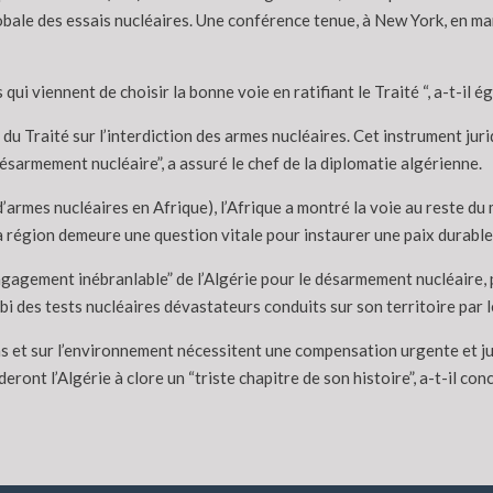
 globale des essais nucléaires. Une conférence tenue, à New York, en
ui viennent de choisir la bonne voie en ratifiant le Traité “, a-t-il é
ée, du Traité sur l’interdiction des armes nucléaires. Cet instrument 
désarmement nucléaire”, a assuré le chef de la diplomatie algérienne.
armes nucléaires en Afrique), l’Afrique a montré la voie au reste du
a région demeure une question vitale pour instaurer une paix durable
’engagement inébranlable” de l’Algérie pour le désarmement nucléaire
bi des tests nucléaires dévastateurs conduits sur son territoire par l
s et sur l’environnement nécessitent une compensation urgente et just
eront l’Algérie à clore un “triste chapitre de son histoire”, a-t-il conc