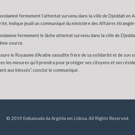
condamné fermement l’attentat survenu dans la ville de Djeddah en Ar
rité, indique jeudi un communiqué du ministère des Affaires étrangèr
condamne fermement le lâche attentat survenu dans la ville de Djedda
même source.
ssure le Royaume d’Arabie saoudite frère de sa solidarité et de son so
es les mesures qu’il prendra pour protéger ses citoyens et ses résid
ent aux blessés”, conclut le communiqué.
© 2019 Embaixada da Argélia em Lisboa. All Rights Reserved.