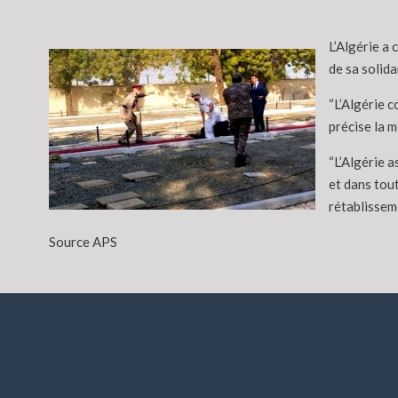
L’Algérie a 
de sa solida
“L’Algérie 
précise la 
“L’Algérie a
et dans tout
rétablissem
Source APS