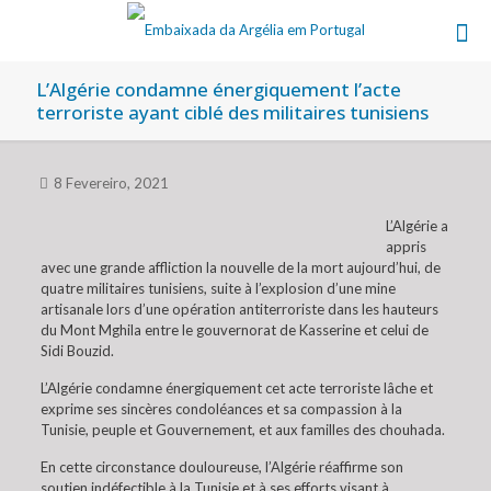
L’Algérie condamne énergiquement l’acte
terroriste ayant ciblé des militaires tunisiens
8 Fevereiro, 2021
L’Algérie a
appris
avec une grande affliction la nouvelle de la mort aujourd’hui, de
quatre militaires tunisiens, suite à l’explosion d’une mine
artisanale lors d’une opération antiterroriste dans les hauteurs
du Mont Mghila entre le gouvernorat de Kasserine et celui de
Sidi Bouzid.
L’Algérie condamne énergiquement cet acte terroriste lâche et
exprime ses sincères condoléances et sa compassion à la
Tunisie, peuple et Gouvernement, et aux familles des chouhada.
En cette circonstance douloureuse, l’Algérie réaffirme son
soutien indéfectible à la Tunisie et à ses efforts visant à