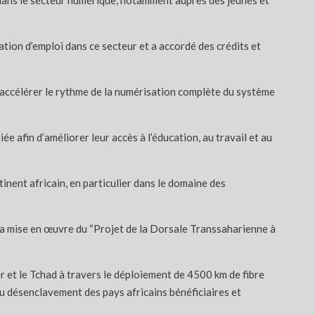
 dans le secteur numérique, notamment auprès des jeunes et
éation d’emploi dans ce secteur et a accordé des crédits et
accélérer le rythme de la numérisation complète du système
iée afin d’améliorer leur accès à l’éducation, au travail et au
inent africain, en particulier dans le domaine des
rs la mise en œuvre du “Projet de la Dorsale Transsaharienne à
er et le Tchad à travers le déploiement de 4500 km de fibre
au désenclavement des pays africains bénéficiaires et