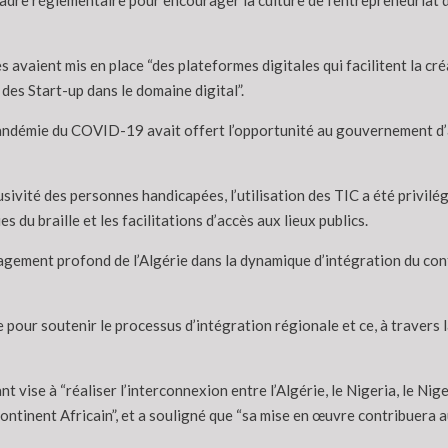
cadre réglementaire pour encourager la culture de l’entrepreneuriat
s avaient mis en place “des plateformes digitales qui facilitent la cr
 des Start-up dans le domaine digital”.
pandémie du COVID-19 avait offert l’opportunité au gouvernement d’
lusivité des personnes handicapées, l’utilisation des TIC a été privilég
 du braille et les facilitations d’accès aux lieux publics.
agement profond de l’Algérie dans la dynamique d’intégration du cont
érie pour soutenir le processus d’intégration régionale et ce, à trave
 vise à “réaliser l’interconnexion entre l’Algérie, le Nigeria, le Nig
 continent Africain”, et a souligné que “sa mise en œuvre contribuera 