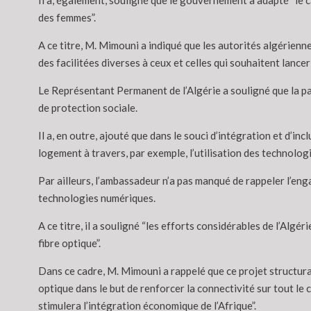
Il a, également, souligné que le gouvernement a adapté “le 
des femmes”.
A ce titre, M. Mimouni a indiqué que les autorités algérienne
des facilitées diverses à ceux et celles qui souhaitent lancer
Le Représentant Permanent de l’Algérie a souligné que la 
de protection sociale.
Il a, en outre, ajouté que dans le souci d’intégration et d’inc
logement à travers, par exemple, l’utilisation des technologies
Par ailleurs, l’ambassadeur n’a pas manqué de rappeler l’eng
technologies numériques.
A ce titre, il a souligné “les efforts considérables de l’Alg
fibre optique”.
Dans ce cadre, M. Mimouni a rappelé que ce projet structurant
optique dans le but de renforcer la connectivité sur tout le
stimulera l’intégration économique de l’Afrique”.