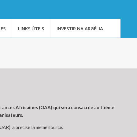
ES
LINKS ÚTEIS
INVESTIR NA ARGÉLIA
surances Africaines (OAA) qui sera consacrée au thème
anisateurs.
(UAR), a précisé la même source.