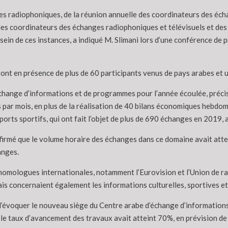
es radiophoniques, de la réunion annuelle des coordinateurs des écha
des coordinateurs des échanges radiophoniques et télévisuels et des
in de ces instances, a indiqué M. Slimani lors d’une conférence de p
eront en présence de plus de 60 participants venus de pays arabes et u
’échange d’informations et de programmes pour l’année écoulée, préci
par mois, en plus de la réalisation de 40 bilans économiques hebdoma
orts sportifs, qui ont fait l’objet de plus de 690 échanges en 2019, a
irmé que le volume horaire des échanges dans ce domaine avait attein
anges.
s homologues internationales, notamment l’Eurovision et l’Union de r
is concernaient également les informations culturelles, sportives et
’évoquer le nouveau siège du Centre arabe d’échange d’informations
le taux d’avancement des travaux avait atteint 70%, en prévision de 