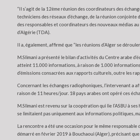
“Il s’agit de la 12ème réunion des coordinateurs des échang
techniciens des réseaux d’échange, de la réunion conjointe 
des responsables et coordinateurs des nouveaux médias au se
d’Algérie (TDA).
Il a, également, affirmé que “les réunions d’Alger se déroul
M.Slimani a présenté le bilan d’activités du Centre arabe d
atteint 11.000 informations, à raison de 1.000 informations 
d’émissions consacrées aux rapports culturels, outre les rapp
Concernant les échanges radiophoniques, l’intervenant a aff
raison de 11 heures/jour. 18 pays arabes ont opéré ces éch
M.Slimani est revenu sur la coopération qui lie l’ASBU à se
se limitaient pas uniquement aux informations politiques, ma
La rencontre a été une occasion pour le même responsable d
démarré en février 2019 à Bouchaoui (Alger), précisant que 